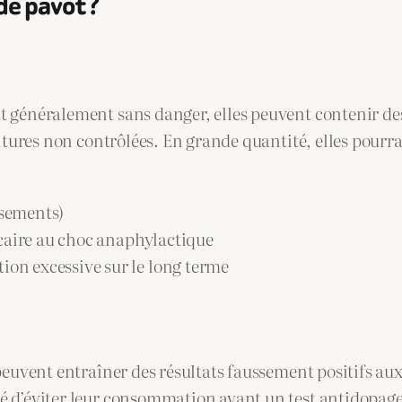
de pavot ?
t généralement sans danger, elles peuvent contenir d
ultures non contrôlées. En grande quantité, elles pourra
ssements)
icaire au choc anaphylactique
on excessive sur le long terme
 peuvent entraîner des résultats faussement positifs a
é d’éviter leur consommation avant un test antidopage