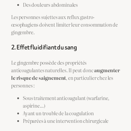
Des douleurs abdominales
Les personnes sujettes aux reflux gastro-
œsophagiens doivent limiter leur consommation de
gingembre.
2. Effet fluidifiant du sang
Le gingembre possède des propriétés
anticoagulantes naturelles. Il peut donc
augmenter
le risque de saignement
, en particulier chez les
personnes :
Sous traitement anticoagulant (warfarine,
aspirine…)
Ayant un trouble de la coagulation
Préparées à une intervention chirurgicale