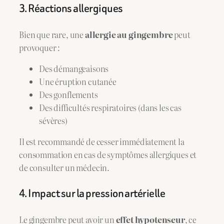
3. Réactions allergiques
Bien que rare, une
allergie au gingembre
peut
provoquer :
Des démangeaisons
Une éruption cutanée
Des gonflements
Des difficultés respiratoires (dans les cas
sévères)
Il est recommandé de cesser immédiatement la
consommation en cas de symptômes allergiques et
de consulter un médecin.
4. Impact sur la pression artérielle
Le gingembre peut avoir un
effet hypotenseur
, ce