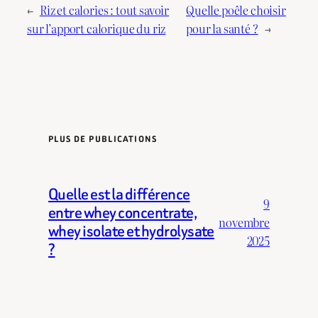
←
Riz et calories : tout savoir
Quelle poêle choisir
sur l’apport calorique du riz
pour la santé ?
→
PLUS DE PUBLICATIONS
Quelle est la différence
9
entre whey concentrate,
novembre
whey isolate et hydrolysate
2025
?