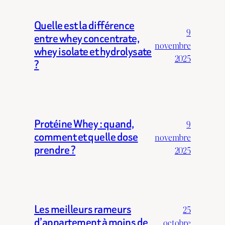
Quelle est la différence
9
entre whey concentrate,
novembre
whey isolate et hydrolysate
2025
?
Protéine Whey : quand,
9
comment et quelle dose
novembre
prendre ?
2025
Les meilleurs rameurs
25
d’appartement à moins de
octobre