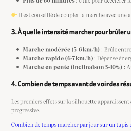
Plus de 60 minutes
: Utile pour accélérer l
Il est conseillé de coupler la marche avec une 
3. À quelle intensité marcher pour brûler
Marche modérée (5-6 km/h)
: Brûle entre
Marche rapide (6-7 km/h)
: Dépense énerg
Marche en pente (inclinaison 5-10%)
: A
4. Combien de temps avant de voir des résu
Les premiers effets sur la silhouette apparaissent 
progressive.
Combien de temps marcher par jour sur un tapis d