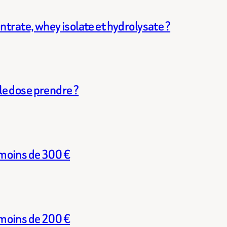
ntrate, whey isolate et hydrolysate ?
e dose prendre ?
moins de 300 €
moins de 200 €