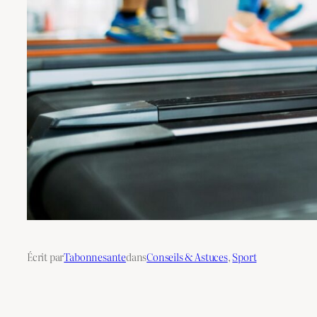
Écrit par
Tabonnesante
dans
Conseils & Astuces
, 
Sport