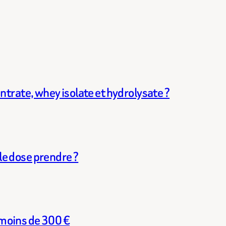
ntrate, whey isolate et hydrolysate ?
e dose prendre ?
moins de 300 €