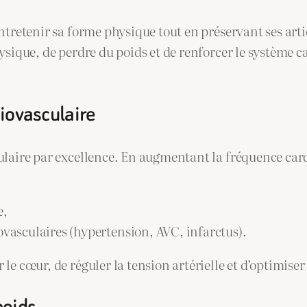
ntretenir sa forme physique tout en préservant ses arti
hysique, de perdre du poids et de renforcer le système 
diovasculaire
ulaire par excellence. En augmentant la fréquence cardi
e,
vasculaires (hypertension, AVC, infarctus).
le cœur, de réguler la tension artérielle et d’optimise
poids