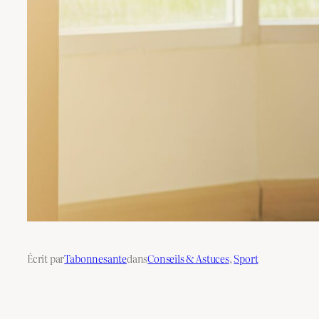
Écrit par
Tabonnesante
dans
Conseils & Astuces
, 
Sport