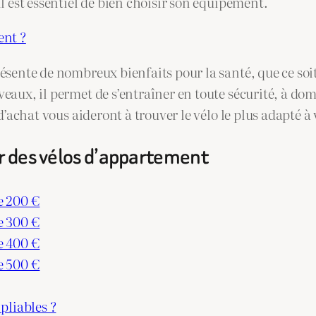
l est essentiel de bien choisir son équipement.
ent ?
sente de nombreux bienfaits pour la santé, que ce soit 
eaux, il permet de s’entraîner en toute sécurité, à dom
d’achat vous aideront à trouver le vélo le plus adapté à
r des vélos d’appartement
e 200 €
e 300 €
e 400 €
e 500 €
pliables ?