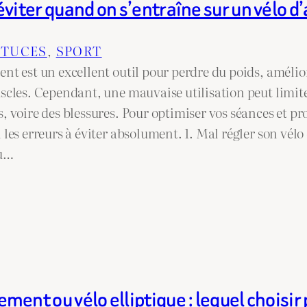
 éviter quand on s’entraîne sur un vélo
STUCES
, 
SPORT
ent est un excellent outil pour perdre du poids, améli
scles. Cependant, une mauvaise utilisation peut limiter
, voire des blessures. Pour optimiser vos séances et pr
 les erreurs à éviter absolument. 1. Mal régler son vé
du…
ment ou vélo elliptique : lequel choisir