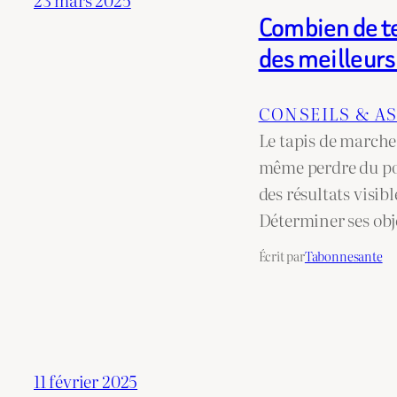
Combien de te
des meilleurs 
CONSEILS & A
Le tapis de marche 
même perdre du po
des résultats visib
Déterminer ses obj
Écrit par
Tabonnesante
11 février 2025