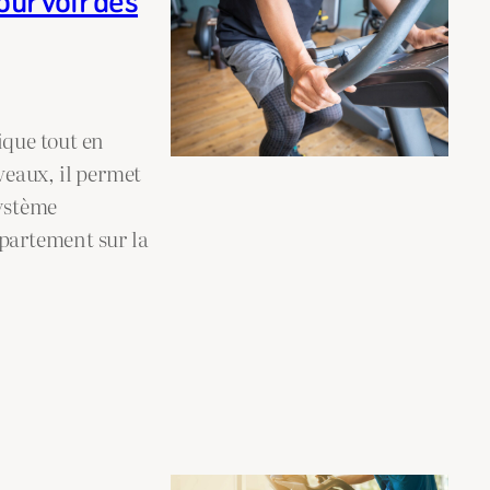
our voir des
ique tout en
iveaux, il permet
système
ppartement sur la