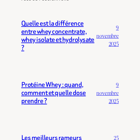
Quelle est la différence
9
entre whey concentrate,
novembre
whey isolate et hydrolysate
2025
?
Protéine Whey : quand,
9
comment et quelle dose
novembre
prendre ?
2025
Les meilleurs rameurs
25