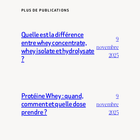
PLUS DE PUBLICATIONS
Quelle est la différence
9
entre whey concentrate,
novembre
whey isolate et hydrolysate
2025
?
Protéine Whey : quand,
9
comment et quelle dose
novembre
prendre ?
2025