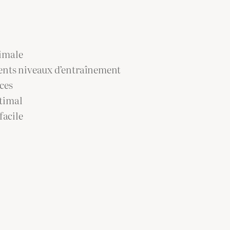
timale
rents niveaux d’entraînement
ces
ptimal
facile