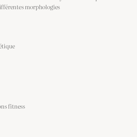
différentes morphologies
étique
ns fitness