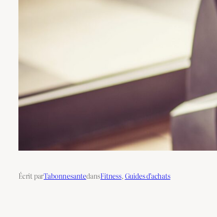
Écrit par
Tabonnesante
dans
Fitness
, 
Guides d’achats